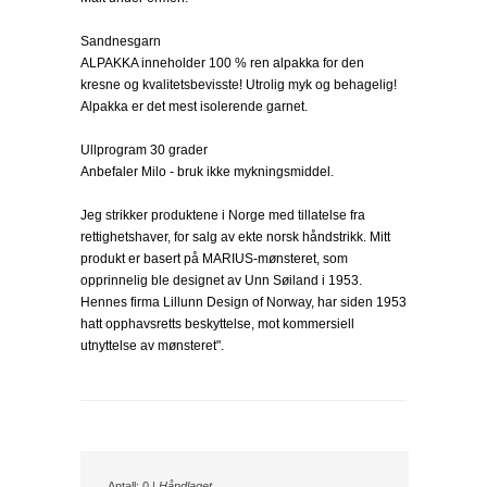
Sandnesgarn
ALPAKKA inneholder 100 % ren alpakka for den
kresne og kvalitetsbevisste! Utrolig myk og behagelig!
Alpakka er det mest isolerende garnet.
Ullprogram 30 grader
Anbefaler Milo - bruk ikke mykningsmiddel.
Jeg strikker produktene i Norge med tillatelse fra
rettighetshaver, for salg av ekte norsk håndstrikk. Mitt
produkt er basert på MARIUS-mønsteret, som
opprinnelig ble designet av Unn Søiland i 1953.
Hennes firma Lillunn Design of Norway, har siden 1953
hatt opphavsretts beskyttelse, mot kommersiell
utnyttelse av mønsteret".
Antall: 0 |
Håndlaget