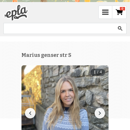
0
Marius genser str S
1 / 4