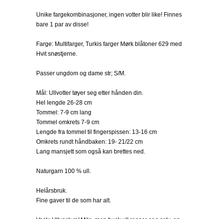
Unike fargekombinasjoner, ingen votter blir like! Finnes
bare 1 par av disse!
Farge: Multifarger, Turkis farger Mørk blåtoner 629 med
Hvit snøstjerne.
Passer ungdom og dame str; S/M.
Mål: Ullvotter tøyer seg etter hånden din.
Hel lengde 26-28 cm
Tommel: 7-9 cm lang
Tommel omkrets 7-9 cm
Lengde fra tommel til fingerspissen: 13-16 cm
Omkrets rundt håndbaken: 19- 21/22 cm
Lang mansjett som også kan brettes ned.
Naturgarn 100 % ull.
Helårsbruk.
Fine gaver til de som har alt.