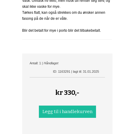
Vask: Ullvask m/ Milo, men husk ull renser seg selv, og
skal ikke vaske for mye.
Tørkes flatt, kan også strekkes om du ønsker annen
fasong på de når de er våte.
Blir det betalt for mye i porto blir det tilbakebetalt.
Antall: 1 |
Håndlaget
ID: 1163291 | lagt til: 31.01.2025
kr
330,-