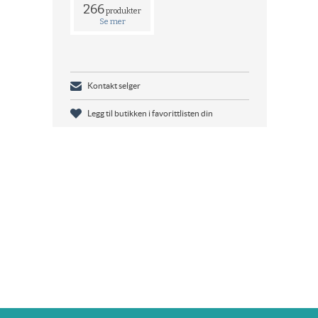
266
produkter
Se mer
Kontakt selger
Legg til butikken i favorittlisten din