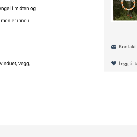
ngel i midten og
 men er inne i
Kontakt 
Legg til 
vinduet, vegg,