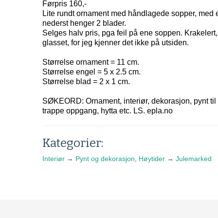
Førpris 160,-
Lite rundt ornament med håndlagede sopper, med e
nederst henger 2 blader.
Selges halv pris, pga feil på ene soppen. Krakelert,
glasset, for jeg kjenner det ikke på utsiden.
Størrelse ornament = 11 cm.
Størrelse engel = 5 x 2.5 cm.
Størrelse blad = 2 x 1 cm.
SØKEORD: Ornament, interiør, dekorasjon, pynt til 
trappe oppgang, hytta etc. LS. epla.no
Kategorier:
Interiør
→
Pynt og dekorasjon
,
Høytider
→
Julemarked