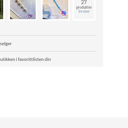
27
produkter
Se mer
selger
butikken i favorittlisten din