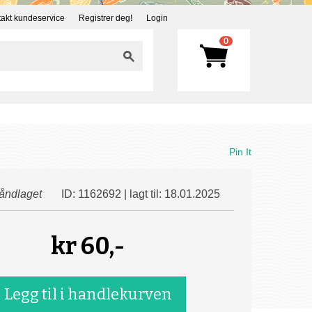
akt kundeservice
Registrer deg!
Login
0
Pin It
åndlaget
ID: 1162692 | lagt til: 18.01.2025
kr
60,-