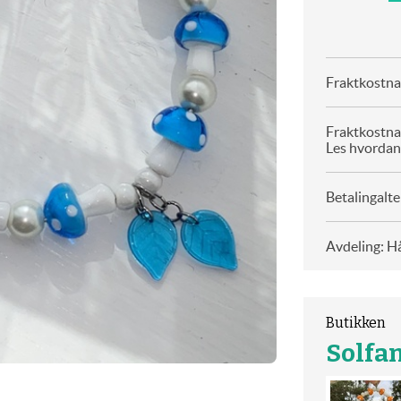
Fraktkostnad
Fraktkostna
Les hvordan
Betalingalte
Avdeling: H
Butikken
Solfa