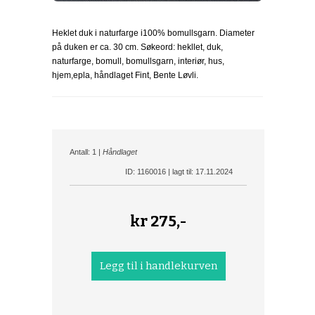
Heklet duk i naturfarge i100% bomullsgarn. Diameter
på duken er ca. 30 cm. Søkeord: hekllet, duk,
naturfarge, bomull, bomullsgarn, interiør, hus,
hjem,epla, håndlaget Fint, Bente Løvli.
Antall: 1 |
Håndlaget
ID: 1160016 | lagt til: 17.11.2024
kr
275,-