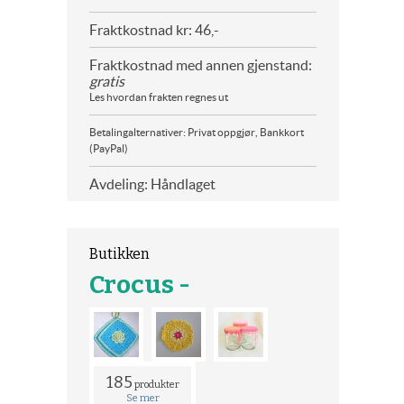
Fraktkostnad kr: 46,-
Fraktkostnad med annen gjenstand:
gratis
Les hvordan frakten regnes ut
Betalingalternativer: Privat oppgjør, Bankkort
(PayPal)
Avdeling: Håndlaget
Butikken
Crocus -
185
produkter
Se mer