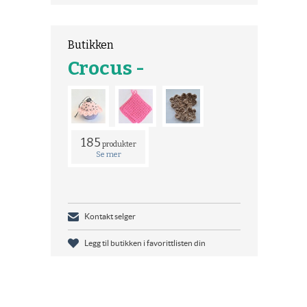
Butikken
Crocus -
185
produkter
Se mer
Kontakt selger
Legg til butikken i favorittlisten din