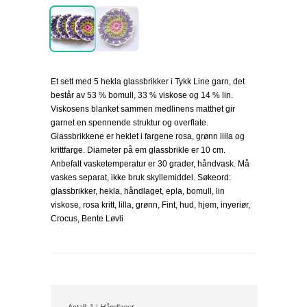
Et sett med 5 hekla glassbrikker i Tykk Line garn, det
består av 53 % bomull, 33 % viskose og 14 % lin.
Viskosens blanket sammen medlinens matthet gir
garnet en spennende struktur og overflate.
Glassbrikkene er heklet i fargene rosa, grønn lilla og
krittfarge. Diameter på em glassbrikle er 10 cm.
Anbefalt vasketemperatur er 30 grader, håndvask. Må
vaskes separat, ikke bruk skyllemiddel. Søkeord:
glassbrikker, hekla, håndlaget, epla, bomull, lin
viskose, rosa kritt, lilla, grønn, Fint, hud, hjem, inyeriør,
Crocus, Bente Løvli