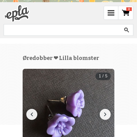
0
Øredobber ❤ Lilla blomster
1 / 5