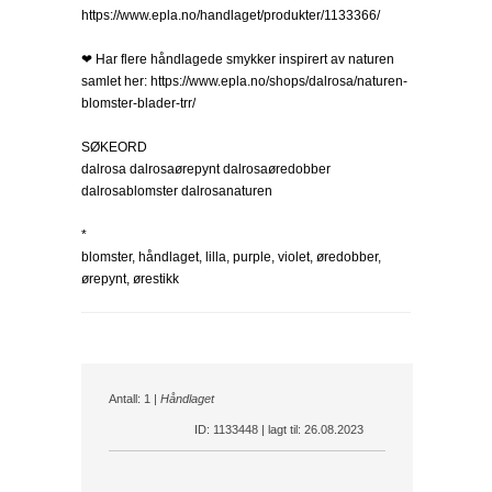
https://www.epla.no/handlaget/produkter/1133366/
❤ Har flere håndlagede smykker inspirert av naturen
samlet her: https://www.epla.no/shops/dalrosa/naturen-
blomster-blader-trr/
SØKEORD
dalrosa dalrosaørepynt dalrosaøredobber
dalrosablomster dalrosanaturen
*
blomster, håndlaget, lilla, purple, violet, øredobber,
ørepynt, ørestikk
Antall: 1 |
Håndlaget
ID: 1133448 | lagt til: 26.08.2023