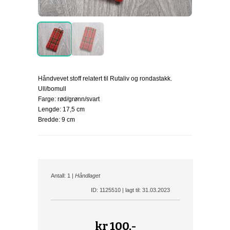
Håndvevet stoff relatert til Rutaliv og rondastakk.
Ull/bomull
Farge: rød/grønn/svart
Lengde: 17,5 cm
Bredde: 9 cm
Antall: 1 |
Håndlaget
ID: 1125510 | lagt til: 31.03.2023
kr
100,-