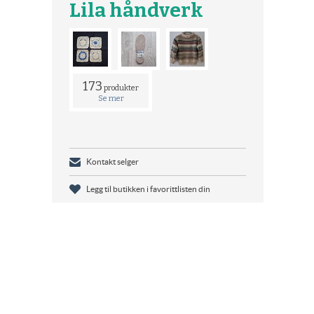
Lila håndverk
173
produkter
Se mer
Kontakt selger
Legg til butikken i favorittlisten din