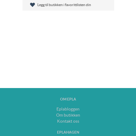
Legg til butikken i favorittlisten din
OM EPLA
Eplabloggen
Om butikken
Kontakt oss
EPLAHAGEN