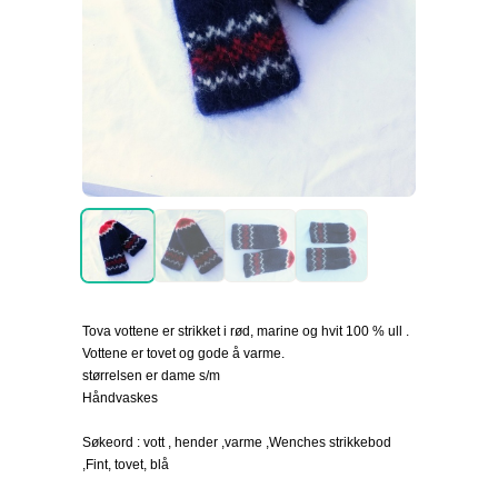
Tova vottene er strikket i rød, marine og hvit 100 % ull .
Vottene er tovet og gode å varme.
størrelsen er dame s/m
Håndvaskes
Søkeord : vott , hender ,varme ,Wenches strikkebod
,Fint, tovet, blå