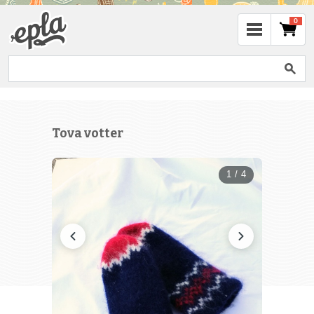
0
Tova votter
1 / 4