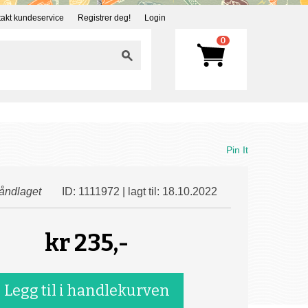
akt kundeservice
Registrer deg!
Login
0
Pin It
åndlaget
ID: 1111972 | lagt til: 18.10.2022
kr
235,-