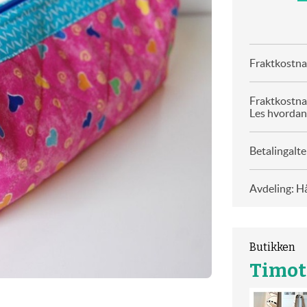
Fraktkostnad
Fraktkostna
Les hvordan
Betalingalte
Avdeling: H
Butikken
Timot