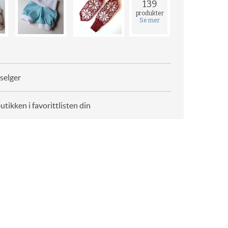
139
produkter
Se mer
selger
butikken i favorittlisten din