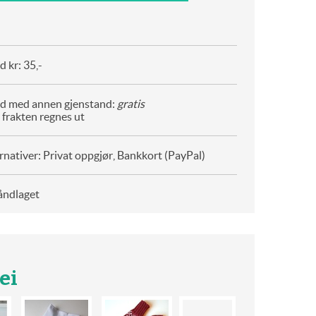
 kr: 35,-
d med annen gjenstand:
gratis
 frakten regnes ut
rnativer: Privat oppgjør, Bankkort (PayPal)
åndlaget
ei