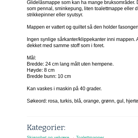
Glidelåsmappe som kan ha mange bruksområder. 
som pennal, sminkepung, liten toalettmappe eller d
strikkepinner eller syutsyr.
Mappen er vattert og quiltet så den holder fasongen 
Ingen synlige sårkanter/klippekanter inni mappen. A
dekket med samme stoff som i foret.
Mål:
Bredde: 24 cm lang målt uten hempene.
Høyde: 8 cm
Bredde bunn: 10 cm
Kan vaskes i maskin på 40 grader.
Søkeord: rosa, turkis, blå, orange, grønn, gul, hjerte
Kategorier:
Skjønnhet og velvære
→
Toalettmapper