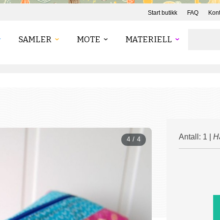
Start butikk
FAQ
Kont
SAMLER
MOTE
MATERIELL
Antall: 1 |
H
4 / 4