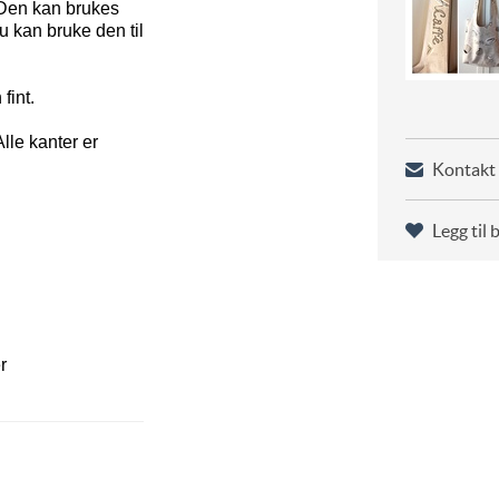
Den kan brukes
u kan bruke den til
fint.
lle kanter er
Kontakt 
Legg til 
r