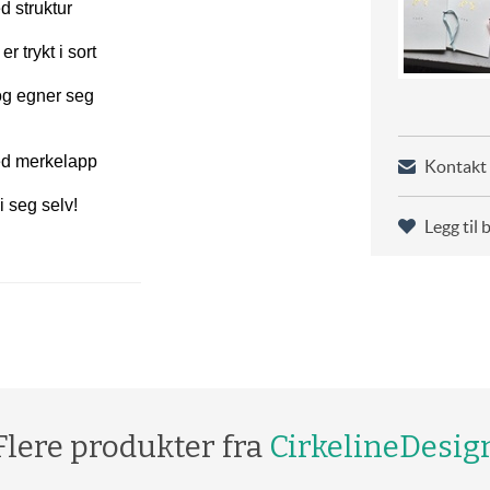
ed struktur
r trykt i sort
og egner seg
med merkelapp
Kontakt 
i seg selv!
Legg til 
Flere produkter fra
CirkelineDesig