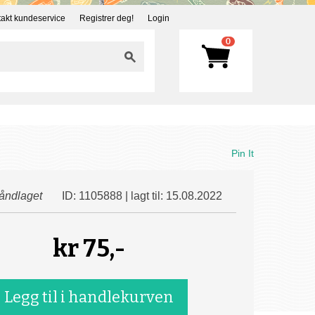
akt kundeservice
Registrer deg!
Login
0
Pin It
åndlaget
ID: 1105888 | lagt til: 15.08.2022
kr
75,-