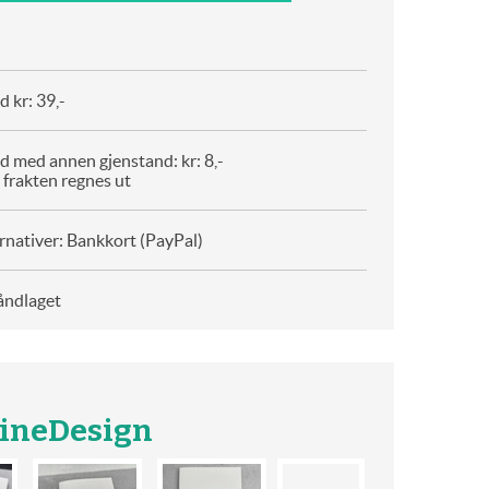
 kr: 39,-
d med annen gjenstand: kr: 8,-
 frakten regnes ut
rnativer: Bankkort (PayPal)
åndlaget
lineDesign