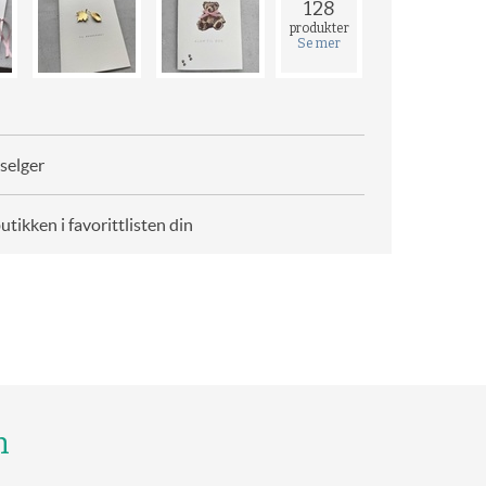
128
produkter
Se mer
selger
butikken i favorittlisten din
n