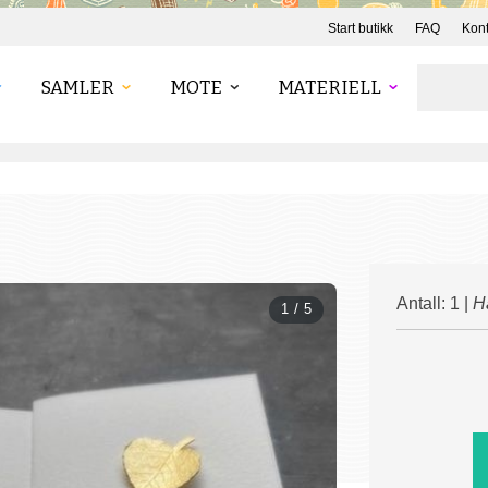
Start butikk
FAQ
Kont
SAMLER
MOTE
MATERIELL
Antall: 1 |
H
1 / 5