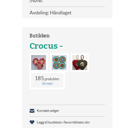
(PayPal)
Avdeling: Håndlaget
Butikken
Crocus -
185
produkter
Se mer
Kontakt selger
Legg til butikken i favorittlisten din