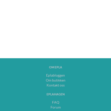
OM EPLA
Eplabloggen
Om butikken
Kontakt oss
EPLAHAGEN
FAQ
Forum