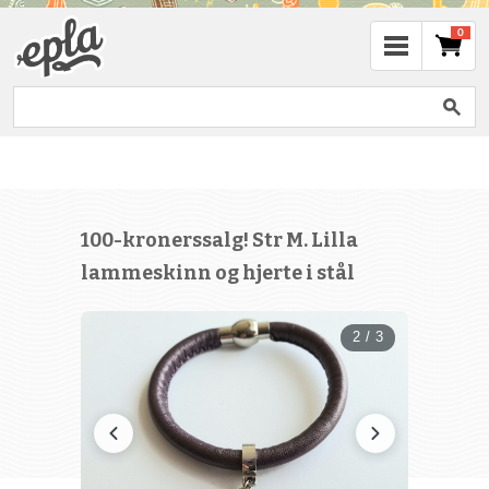
0
100-kronerssalg! Str M. Lilla
lammeskinn og hjerte i stål
2 / 3