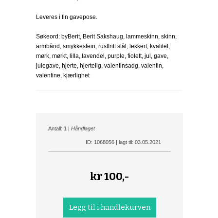
Leveres i fin gavepose.
Søkeord: byBerit, Berit Sakshaug, lammeskinn, skinn,
armbånd, smykkestein, rustfritt stål, lekkert, kvalitet,
mørk, mørkt, lilla, lavendel, purple, fiolett, jul, gave,
julegave, hjerte, hjertelig, valentinsadg, valentin,
valentine, kjærlighet
Antall: 1 |
Håndlaget
ID: 1068056 | lagt til: 03.05.2021
kr
100,-