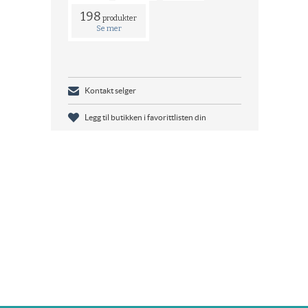
198
produkter
Se mer
Kontakt selger
Legg til butikken i favorittlisten din