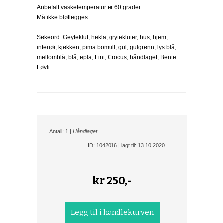
Anbefalt vasketemperatur er 60 grader.
Må ikke bløtlegges.
Søkeord: Geyteklut, hekla, grytekluter, hus, hjem,
interiør, kjøkken, pima bomull, gul, gulgrønn, lys blå,
mellomblå, blå, epla, Fint, Crocus, håndlaget, Bente
Løvli.
Antall: 1 |
Håndlaget
ID: 1042016 | lagt til: 13.10.2020
kr
250,-