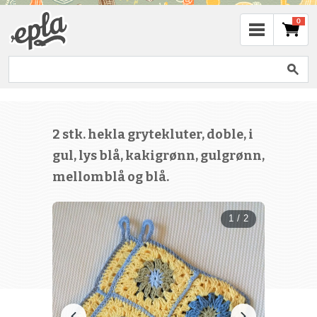
0
2 stk. hekla grytekluter, doble, i
gul, lys blå, kakigrønn, gulgrønn,
mellomblå og blå.
1 / 2