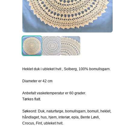
Heklet duk i ubleket hvit , Solberg, 100% bomullsgarn.
Diameter er 42 cm
Anbefalt vasketemperatur er 60 grader.
Tørkes flatt.
Søkeord: Duk, naturfarge, bomullsgarn, bomull, heklet,
håndlaget, hus, hjem, interiør, epla, Bente Løvli,
Crocus, Fint, ubleket hvit.