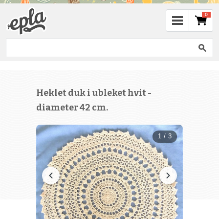
0
Heklet duk i ubleket hvit -
diameter 42 cm.
1 / 3