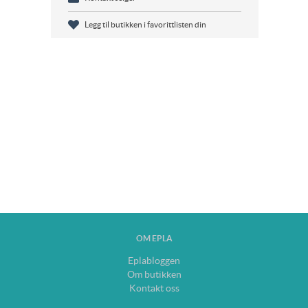
Legg til butikken i favorittlisten din
OM EPLA
Eplabloggen
Om butikken
Kontakt oss