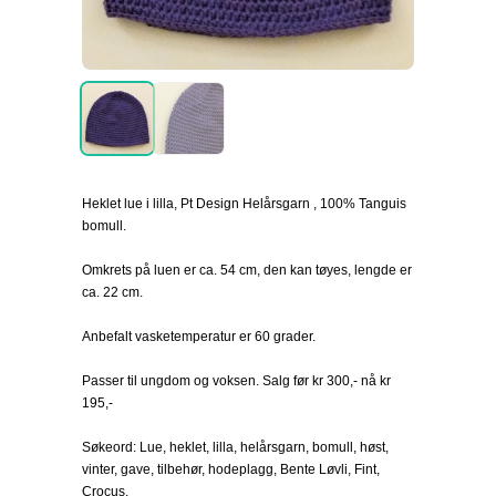
Heklet lue i lilla, Pt Design Helårsgarn , 100% Tanguis
bomull.
Omkrets på luen er ca. 54 cm, den kan tøyes, lengde er
ca. 22 cm.
Anbefalt vasketemperatur er 60 grader.
Passer til ungdom og voksen. Salg før kr 300,- nå kr
195,-
Søkeord: Lue, heklet, lilla, helårsgarn, bomull, høst,
vinter, gave, tilbehør, hodeplagg, Bente Løvli, Fint,
Crocus.