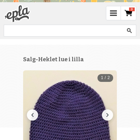
0
Salg-Heklet lue i lilla
1 / 2