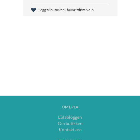
Legg til butikken i favorittlisten din
OM EPLA
Eplabloggen
Om butikken
Kontakt oss