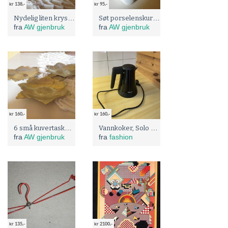
kr 138,-
kr 95,-
Nydelig liten krystallvase
Søt porselenskurv med blomster
fra
AW gjenbruk
fra
AW gjenbruk
kr 160,-
kr 160,-
6 små kuvertaskebeger
Vannkoker, Solo OBH Nordica
fra
AW gjenbruk
fra
fashion
kr 135,-
kr 2100,-