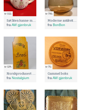
kr 112,-
kr 750,-
Søt liten kanne med barnemotiv
Moderne antikviteter,Brun vase fra PLUS 60tallet
fra
AW gjenbruk
fra
BonBon
kr 129,-
kr 75,-
Norskprodusert brødfjøl fra 50-tallet.
Gammel boks
fra
Nostalgium
fra
AW gjenbruk