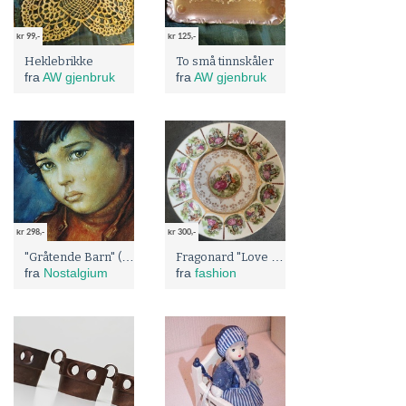
kr 99,-
kr 125,-
Heklebrikke
To små tinnskåler
fra
AW gjenbruk
fra
AW gjenbruk
kr 298,-
kr 300,-
"Gråtende Barn" (Crying Boys) repro fra 60-tallet.
Fragonard "Love Story" – Vakkert porselensfat med romantiske motiver
fra
Nostalgium
fra
fashion