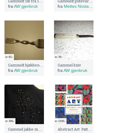
Gammelt fat fra 1920
Gammelt putevar m/ brodert i plattsøm BN og trykk Amore Vincent Omnia
fra
AW gjenbruk
fra
Mettes Nostalgikammers
kr 85,-
kr 39,-
Gammelt kjøkkenredskap
Gammel kniv
fra
AW gjenbruk
fra
AW gjenbruk
kr 300,-
kr 2100,-
Gammel jakke med perlebroderier.
Abstract Art: Patterns and Designs Adam og Maurice Verneuil Art Deco motiver