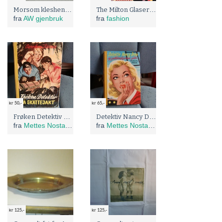
Morsom kleshenger
The Milton Glaser poster book fra Milton Glaser 1977 (Harmony Books)
fra
AW gjenbruk
fra
fashion
kr 50,-
kr 65,-
Frøken Detektiv på skattejakt
Detektiv Nancy Drew og gallionsfigurens gåte,trykket 1959
fra
Mettes Nostalgikammers
fra
Mettes Nostalgikammers
kr 125,-
kr 125,-