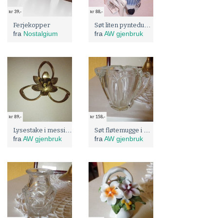
kr 39,-
kr 88,-
Søt liten pyntedukke
Ferjekopper
fra
Nostalgium
fra
AW gjenbruk
kr 89,-
kr 158,-
Lysestake i messing til blomsterlys
Søt fløtemugge i glass
fra
AW gjenbruk
fra
AW gjenbruk