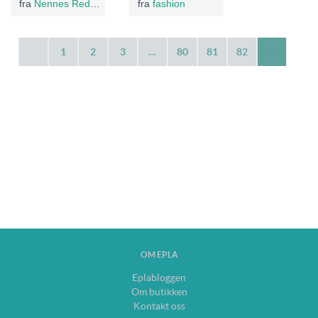
fra
Nennes Redesign
fra
fashion
1
2
3
…
80
81
82
83
OM EPLA
Eplabloggen
Om butikken
Kontakt oss