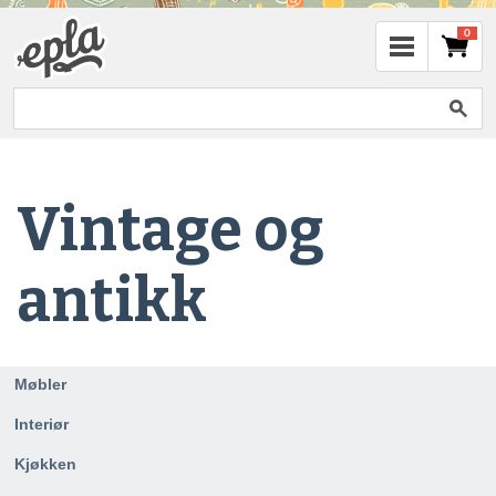
0
Vintage og
antikk
Møbler
Interiør
Kjøkken