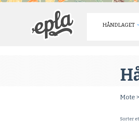
HÅNDLAGET
Hå
Mote 
Sorter e