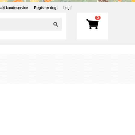
akt kundeservice
Registrer deg!
Login
0