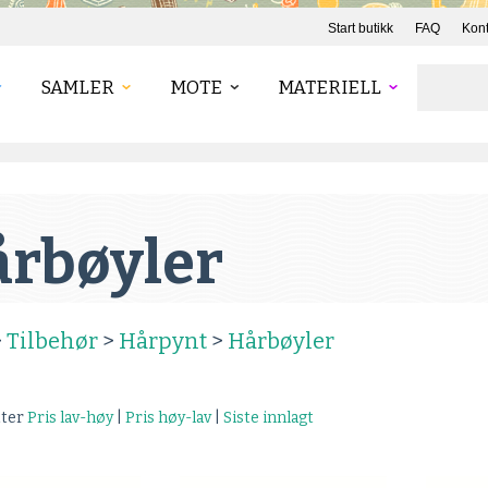
Start butikk
FAQ
Kont
SAMLER
MOTE
MATERIELL
rbøyler
>
Tilbehør
>
Hårpynt
>
Hårbøyler
tter
Pris lav-høy
|
Pris høy-lav
|
Siste innlagt