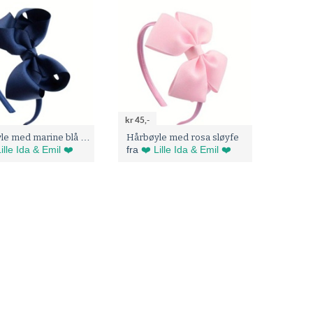
kr 45,-
Hårbøyle med marine blå sløyfe
Hårbøyle med rosa sløyfe
ille Ida & Emil ❤️
fra
❤️ Lille Ida & Emil ❤️