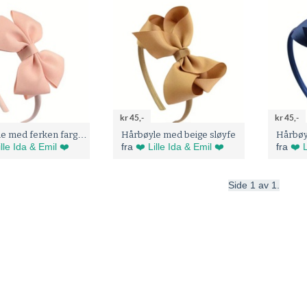
kr 45,-
kr 45,-
Hårbøyle med ferken farget sløyfe
Hårbøyle med beige sløyfe
ille Ida & Emil ❤️
fra
❤️ Lille Ida & Emil ❤️
fra
❤️ L
Side 1 av 1.