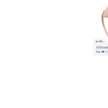
kr 45,-
fra
❤️ L